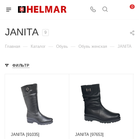
0
JANITA
9
—
—
—
—
Главная
Каталог
Обувь
Обувь женская
JANITA
ФИЛЬТР
JANITA [91035]
JANITA [97653]