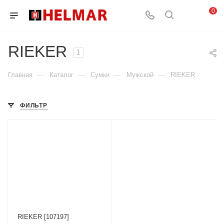
0
RIEKER
1
—
—
—
—
Главная
Каталог
Сумки
Мужской
RIEKER
ФИЛЬТР
RIEKER [107197]