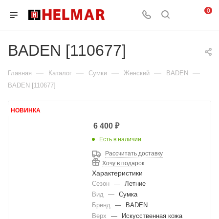
0
BADEN [110677]
—
—
—
—
—
Главная
Каталог
Сумки
Женский
BADEN
BADEN [110677]
НОВИНКА
6 400
₽
Есть в наличии
Рассчитать доставку
Хочу в подарок
Характеристики
Сезон
—
Летние
Вид
—
Сумка
Бренд
—
BADEN
Верх
—
Искусственная кожа