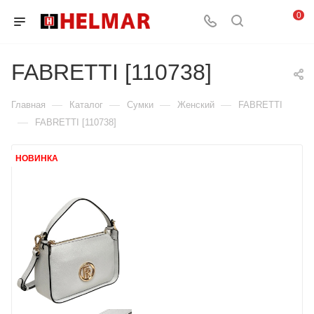
0
FABRETTI [110738]
—
—
—
—
Главная
Каталог
Сумки
Женский
FABRETTI
—
FABRETTI [110738]
НОВИНКА