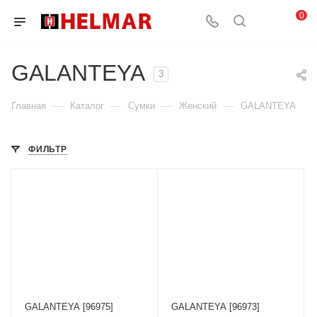
0
GALANTEYA
3
—
—
—
—
Главная
Каталог
Сумки
Женский
GALANTEYA
ФИЛЬТР
GALANTEYA [96975]
GALANTEYA [96973]