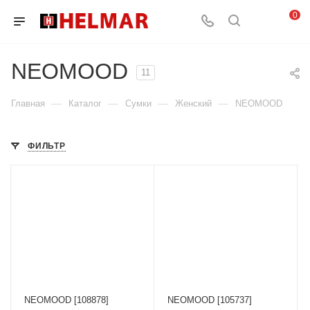
0
NEOMOOD
11
—
—
—
—
Главная
Каталог
Сумки
Женский
NEOMOOD
ФИЛЬТР
NEOMOOD [108878]
NEOMOOD [105737]