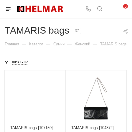
0
TAMARIS bags
37
—
—
—
—
Главная
Каталог
Сумки
Женский
TAMARIS bags
ФИЛЬТР
TAMARIS bags [107150]
TAMARIS bags [104372]