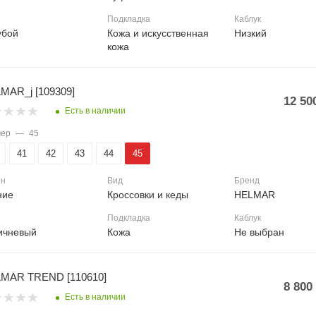
Подкладка
Каблук
убой
Кожа и искусственная
Низкий
кожа
MAR_j [109309]
12 50
Есть в наличии
мер
—
45
41
42
43
44
45
он
Вид
Бренд
ние
Кроссовки и кеды
HELMAR
Подкладка
Каблук
ичневый
Кожа
Не выбран
MAR TREND [110610]
8 800
Есть в наличии