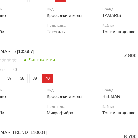
он
Вид
Бренд
ние
Кроссовки и кеды
TAMARIS
Подкладка
Каблук
би
Текстиль
Тонкая подошва
MAR_b [109687]
7 800
Есть в наличии
мер
—
40
37
38
39
40
он
Вид
Бренд
ние
Кроссовки и кеды
HELMAR
Подкладка
Каблук
би
Микрофибра
Тонкая подошва
MAR TREND [110604]
8 700