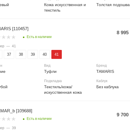
евый
Кожа искусственная и
Толстая подошва
текстиль
ARIS [110457]
8 995
Есть в наличии
мер
—
41
37
38
39
40
41
он
Вид
Бренд
ние
Туфли
TAMARIS
Подкладка
Каблук
убой
Текстиль/кожа/
Без каблука
искусственная кожа
MAR_b [109688]
9 700
Есть в наличии
мер
—
39