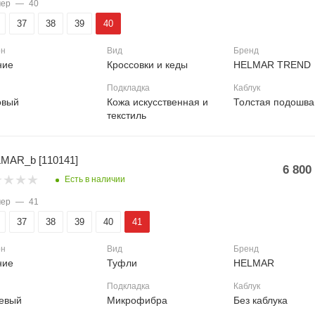
мер
—
40
37
38
39
40
он
Вид
Бренд
ние
Кроссовки и кеды
HELMAR TREND
Подкладка
Каблук
овый
Кожа искусственная и
Толстая подошва
текстиль
MAR_b [110141]
6 800
Есть в наличии
мер
—
41
37
38
39
40
41
он
Вид
Бренд
ние
Туфли
HELMAR
Подкладка
Каблук
евый
Микрофибра
Без каблука