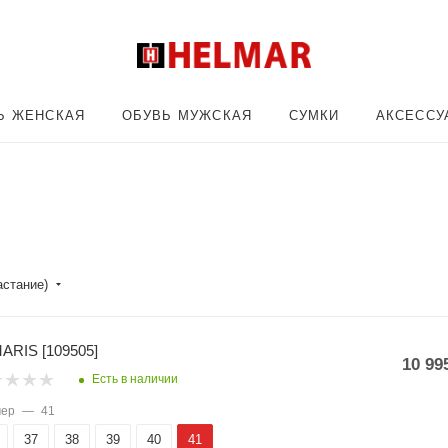
Ь ЖЕНСКАЯ
ОБУВЬ МУЖСКАЯ
СУМКИ
АКСЕССУ
астание)
ARIS [109505]
10 99
Есть в наличии
мер
—
41
37
38
39
40
41