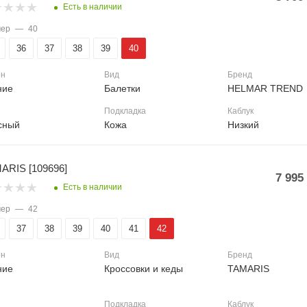
Есть в наличии
мер
—
40
36
37
38
39
40
он
Вид
Бренд
ние
Балетки
HELMAR TREND
Подкладка
Каблук
сный
Кожа
Низкий
ARIS [109696]
7 995
Есть в наличии
мер
—
42
37
38
39
40
41
42
он
Вид
Бренд
ние
Кроссовки и кеды
TAMARIS
Подкладка
Каблук