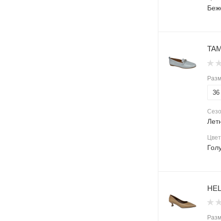
Беж
TAM
Раз
36
Сез
Лет
Цвет
Гол
HEL
Раз