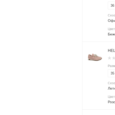
36
Сез
Офи
Цвет
Беж
HEL
Раз
35
Сез
Лет
Цвет
Роз