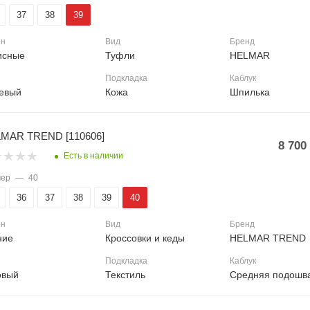
37
38
39
он
Вид
Бренд
сные
Туфли
HELMAR
Подкладка
Каблук
евый
Кожа
Шпилька
MAR TREND [110606]
8 700
Есть в наличии
мер
—
40
36
37
38
39
40
он
Вид
Бренд
ние
Кроссовки и кеды
HELMAR TREND
Подкладка
Каблук
овый
Текстиль
Средняя подошв