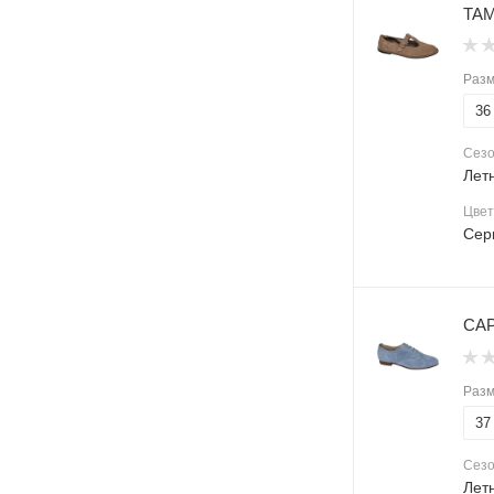
TAM
Раз
36
Сез
Лет
Цвет
Сер
CAP
Раз
37
Сез
Лет