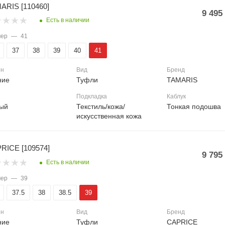
ARIS [110460]
9 495
Есть в наличии
мер
—
41
37
38
39
40
41
он
Вид
Бренд
ние
Туфли
TAMARIS
Подкладка
Каблук
ый
Текстиль/кожа/
Тонкая подошва
искусственная кожа
RICE [109574]
9 795
Есть в наличии
мер
—
39
37.5
38
38.5
39
он
Вид
Бренд
ние
Туфли
CAPRICE