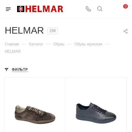
0
HELMAR
299
—
—
—
—
Главная
Каталог
Обувь
Обувь мужская
HELMAR
ФИЛЬТР