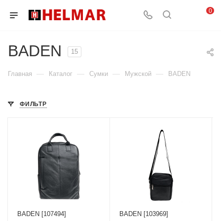
0
BADEN
15
—
—
—
—
Главная
Каталог
Сумки
Мужской
BADEN
ФИЛЬТР
BADEN [107494]
BADEN [103969]