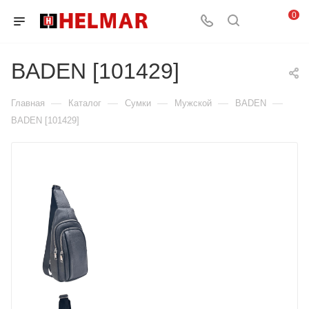
0
BADEN [101429]
—
—
—
—
—
Главная
Каталог
Сумки
Мужской
BADEN
BADEN [101429]