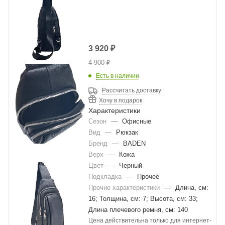
3 920
₽
4 900
₽
Есть в наличии
Рассчитать доставку
Хочу в подарок
Характеристики
Сезон
—
Офисные
Вид
—
Рюкзак
Бренд
—
BADEN
Верх
—
Кожа
Цвет
—
Черный
Подкладка
—
Прочее
Прочие характеристики
—
Длина, см:
16; Толщина, см: 7; Высота, см: 33;
Длина плечевого ремня, см: 140
Цена действительна только для интернет-