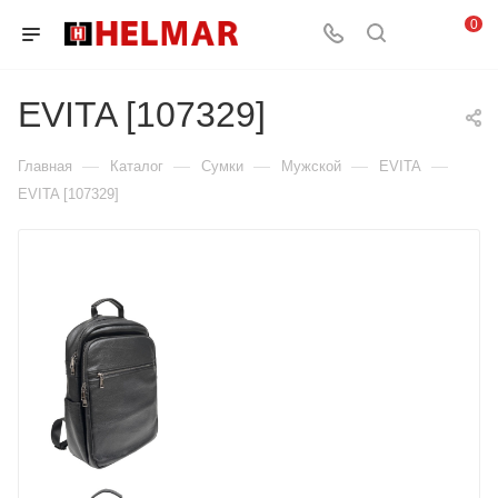
0
EVITA [107329]
—
—
—
—
—
Главная
Каталог
Сумки
Мужской
EVITA
EVITA [107329]