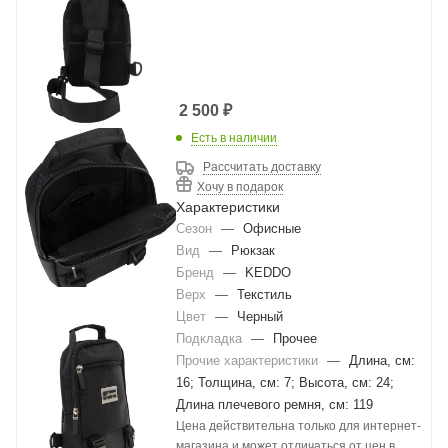
2 500
₽
Есть в наличии
Рассчитать доставку
Хочу в подарок
Характеристики
Сезон
—
Офисные
Вид
—
Рюкзак
Бренд
—
KEDDO
Верх
—
Текстиль
Цвет
—
Черный
Подкладка
—
Прочее
Прочие характеристики
—
Длина, см:
16; Толщина, см: 7; Высота, см: 24;
Длина плечевого ремня, см: 119
Цена действительна только для интернет-
магазина и может отличаться от цен в