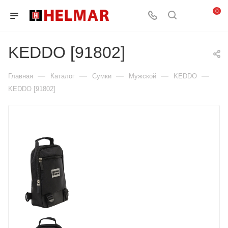
0
KEDDO [91802]
—
—
—
—
—
Главная
Каталог
Сумки
Мужской
KEDDO
KEDDO [91802]