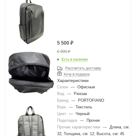
5 500
₽
6 900
₽
Есть в наличии
Рассчитать доставку
Хочу в подарок
Характеристики
Сезон
—
Офисные
Вид
—
Рюкзак
Бренд
—
PORTOFIANO
Верх
—
Текстиль
Цвет
—
Черный
Подкладка
—
Прочее
Прочие характеристики
—
Длина, см:
32; Толщина, см: 12; Высота, см: 45