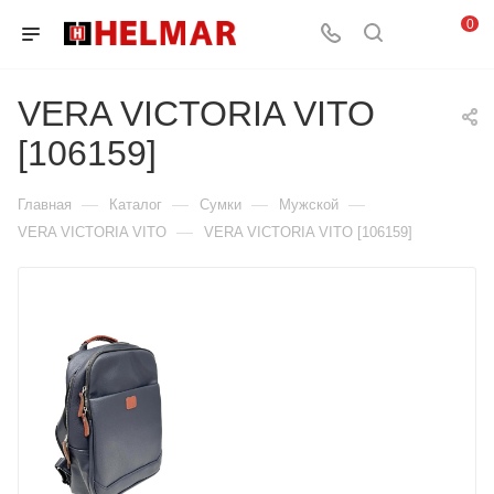
0
VERA VICTORIA VITO
[106159]
—
—
—
—
Главная
Каталог
Сумки
Мужской
—
VERA VICTORIA VITO
VERA VICTORIA VITO [106159]