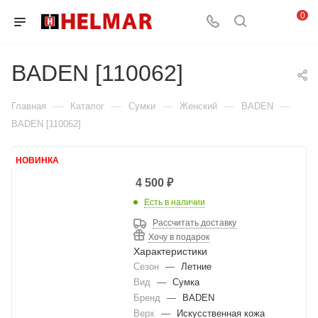
0
BADEN [110062]
—
—
—
—
—
Главная
Каталог
Сумки
Женский
BADEN
BADEN [110062]
НОВИНКА
4 500
₽
Есть в наличии
Рассчитать доставку
Хочу в подарок
Характеристики
Сезон
—
Летние
Вид
—
Сумка
Бренд
—
BADEN
Верх
—
Искусственная кожа