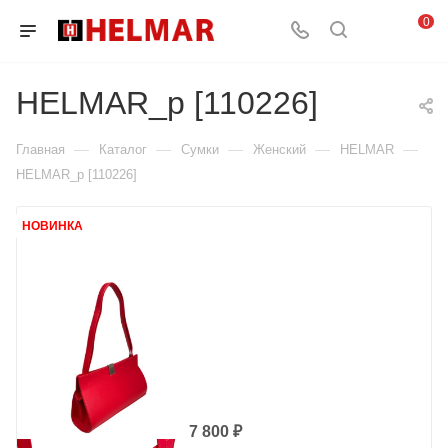
0
HELMAR_p [110226]
—
—
—
—
—
Главная
Каталог
Сумки
Женский
HELMAR
HELMAR_p [110226]
НОВИНКА
7 800
₽