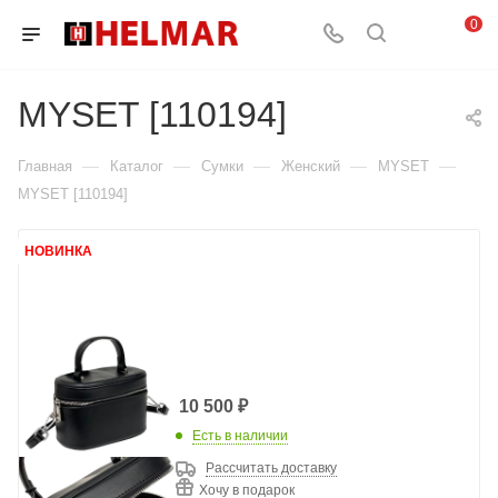
0
MYSET [110194]
—
—
—
—
—
Главная
Каталог
Сумки
Женский
MYSET
MYSET [110194]
НОВИНКА
10 500
₽
Есть в наличии
Рассчитать доставку
Хочу в подарок