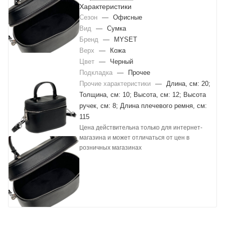
Характеристики
Сезон
—
Офисные
Вид
—
Сумка
Бренд
—
MYSET
Верх
—
Кожа
Цвет
—
Черный
Подкладка
—
Прочее
Прочие характеристики
—
Длина, см: 20;
Толщина, см: 10; Высота, см: 12; Высота
ручек, см: 8; Длина плечевого ремня, см:
115
Цена действительна только для интернет-
магазина и может отличаться от цен в
розничных магазинах