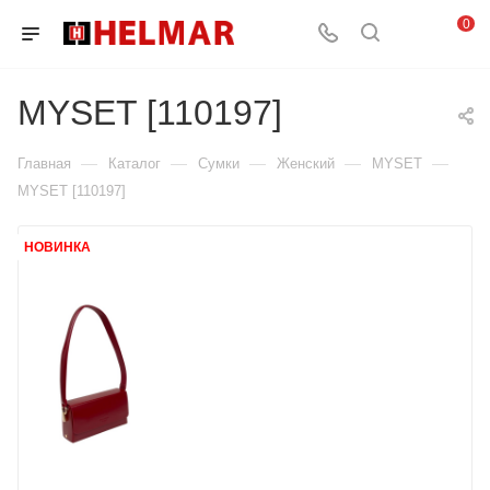
0
MYSET [110197]
—
—
—
—
—
Главная
Каталог
Сумки
Женский
MYSET
MYSET [110197]
НОВИНКА