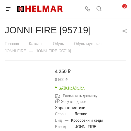
0
JONNI FIRE [95719]
—
—
—
—
Главная
Каталог
Обувь
Обувь мужская
—
JONNI FIRE
JONNI FIRE [95719]
4 250
₽
8 500
₽
Есть в наличии
Рассчитать доставку
Хочу в подарок
Характеристики
Сезон
—
Летние
Вид
—
Кроссовки и кеды
Бренд
—
JONNI FIRE