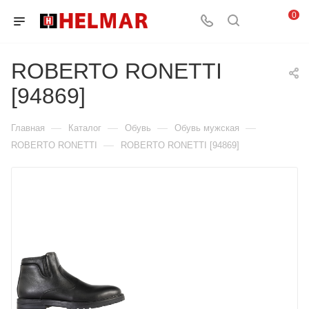
0
ROBERTO RONETTI
[94869]
—
—
—
—
Главная
Каталог
Обувь
Обувь мужская
—
ROBERTO RONETTI
ROBERTO RONETTI [94869]