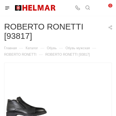
0
ROBERTO RONETTI
[93817]
—
—
—
—
Главная
Каталог
Обувь
Обувь мужская
—
ROBERTO RONETTI
ROBERTO RONETTI [93817]