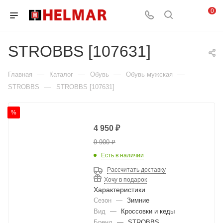
0
STROBBS [107631]
—
—
—
—
Главная
Каталог
Обувь
Обувь мужская
—
STROBBS
STROBBS [107631]
%
4 950
₽
9 900
₽
Есть в наличии
Рассчитать доставку
Хочу в подарок
Характеристики
Сезон
—
Зимние
Вид
—
Кроссовки и кеды
Бренд
—
STROBBS