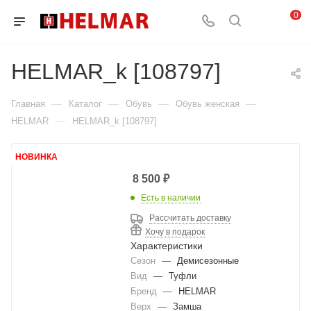
0
HELMAR_k [108797]
—
—
—
—
Главная
Каталог
Обувь
Обувь женская
—
HELMAR
HELMAR_k [108797]
НОВИНКА
8 500
₽
Есть в наличии
Рассчитать доставку
Хочу в подарок
Характеристики
Сезон
—
Демисезонные
Вид
—
Туфли
Бренд
—
HELMAR
Верх
—
Замша