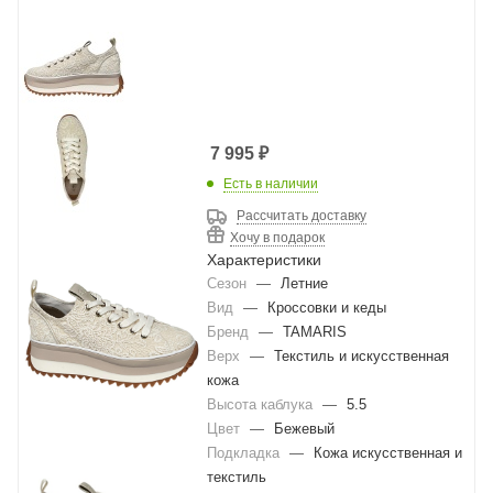
7 995
₽
Есть в наличии
Рассчитать доставку
Хочу в подарок
Характеристики
Сезон
—
Летние
Вид
—
Кроссовки и кеды
Бренд
—
TAMARIS
Верх
—
Текстиль и искусственная
кожа
Высота каблука
—
5.5
Цвет
—
Бежевый
Подкладка
—
Кожа искусственная и
текстиль