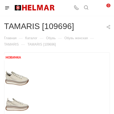
0
TAMARIS [109696]
—
—
—
—
Главная
Каталог
Обувь
Обувь женская
—
TAMARIS
TAMARIS [109696]
НОВИНКА