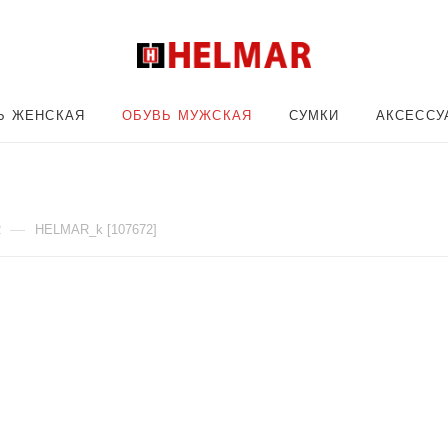
Ь ЖЕНСКАЯ
ОБУВЬ МУЖСКАЯ
СУМКИ
АКСЕССУ
—
R
HELMAR_k [107672]