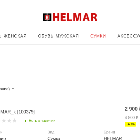
Ь ЖЕНСКАЯ
ОБУВЬ МУЖСКАЯ
СУМКИ
АКСЕССУ
ание)
2 900
MAR_k [100379]
4 800
₽
Есть в наличии
-
40
%
он
Вид
Бренд
ние
Сумка
HELMAR