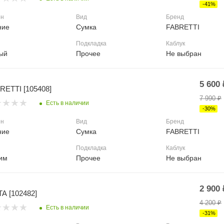
-
41
%
он
Вид
Бренд
ние
Сумка
FABRETTI
Подкладка
Каблук
ый
Прочее
Не выбран
5 600
RETTI [105408]
7 990
₽
Есть в наличии
-
30
%
он
Вид
Бренд
ние
Сумка
FABRETTI
Подкладка
Каблук
им
Прочее
Не выбран
2 900
TA [102482]
4 200
₽
Есть в наличии
-
31
%