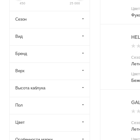
450
25 000
Цвет
Фук
Сезон
Вид
HEL
Бренд
Сез
Лет
Верх
Цвет
Беж
Высота каблука
GAL
Пол
Цвет
Сез
Лет
Особенности марки
Цвет