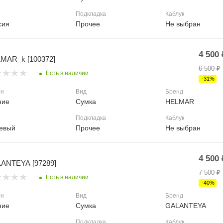
Подкладка
Каблук
сия
Прочее
Не выбран
4 500
MAR_k [100372]
6 500
₽
Есть в наличии
-
31
%
он
Вид
Бренд
ние
Сумка
HELMAR
Подкладка
Каблук
евый
Прочее
Не выбран
4 500
ANTEYA [97289]
7 500
₽
Есть в наличии
-
40
%
он
Вид
Бренд
ние
Сумка
GALANTEYA
Подкладка
Каблук