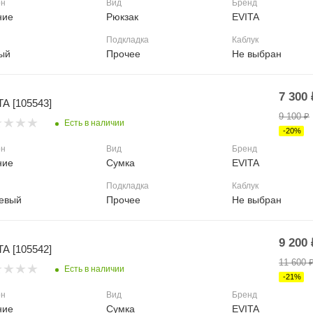
он
Вид
Бренд
ние
Рюкзак
EVITA
Подкладка
Каблук
ый
Прочее
Не выбран
7 300
TA [105543]
9 100
₽
Есть в наличии
-
20
%
он
Вид
Бренд
ние
Сумка
EVITA
Подкладка
Каблук
евый
Прочее
Не выбран
9 200
TA [105542]
11 600
Есть в наличии
-
21
%
он
Вид
Бренд
ние
Сумка
EVITA