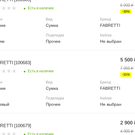
6 900
₽
Есть в наличии
-
30
%
он
Вид
Бренд
ние
Сумка
FABRETTI
Подкладка
Каблук
им
Прочее
Не выбран
5 500
RETTI [100683]
7 950
₽
Есть в наличии
-
31
%
он
Вид
Бренд
ние
Сумка
FABRETTI
Подкладка
Каблук
евый
Прочее
Не выбран
2 900
RETTI [100679]
4 900
₽
Есть в наличии