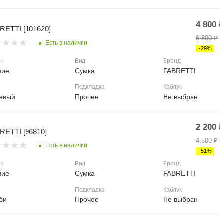
4 800
RETTI [101620]
6 800
₽
Есть в наличии
-
29
%
он
Вид
Бренд
ние
Сумка
FABRETTI
Подкладка
Каблук
евый
Прочее
Не выбран
2 200
RETTI [96810]
4 500
₽
Есть в наличии
-
51
%
он
Вид
Бренд
ние
Сумка
FABRETTI
Подкладка
Каблук
би
Прочее
Не выбран