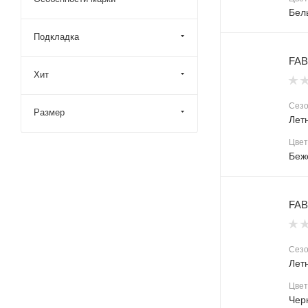
Бел
Подкладка
FAB
Хит
Сез
Размер
Лет
Цвет
Беж
FAB
Сез
Лет
Цвет
Чер