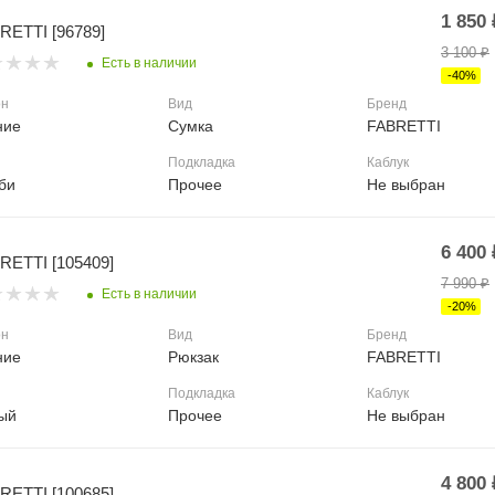
1 850
RETTI [96789]
3 100
₽
Есть в наличии
-
40
%
он
Вид
Бренд
ние
Сумка
FABRETTI
Подкладка
Каблук
би
Прочее
Не выбран
6 400
RETTI [105409]
7 990
₽
Есть в наличии
-
20
%
он
Вид
Бренд
ние
Рюкзак
FABRETTI
Подкладка
Каблук
ый
Прочее
Не выбран
4 800
RETTI [100685]