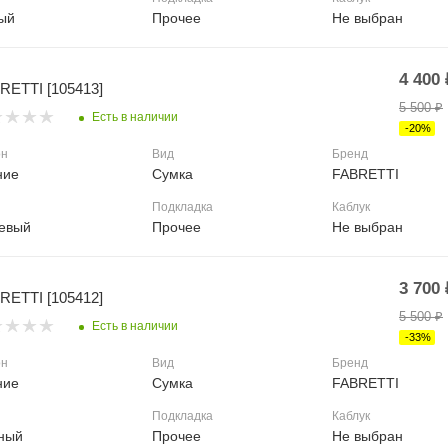
ый
Прочее
Не выбран
4 400
RETTI [105413]
5 500
₽
Есть в наличии
-
20
%
он
Вид
Бренд
ние
Сумка
FABRETTI
Подкладка
Каблук
евый
Прочее
Не выбран
3 700
RETTI [105412]
5 500
₽
Есть в наличии
-
33
%
он
Вид
Бренд
ние
Сумка
FABRETTI
Подкладка
Каблук
ный
Прочее
Не выбран